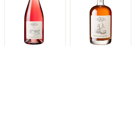
"à contre-courant" - Rosé
" détour par l'alambic "
Champagne Harlin Père & Fils
8 rue de la Fontaine,
51700 Mareuil-le-Port
Afficher la carte
03 26 58 34 38
Horaires d'ouverture
Du lundi au vendredi : 8h00 - 18h00 Les samedi et dimanche sur