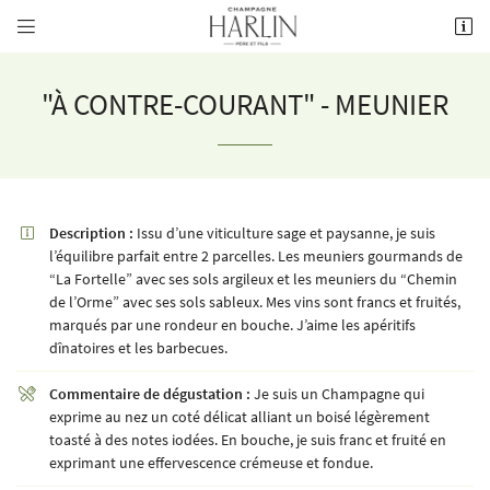


8 rue de la Fontaine,
51700 Mareuil-le-Port
03 26 58 34 38
"À CONTRE-COURANT" - MEUNIER
Description :
Issu d’une viticulture sage et paysanne, je suis

l’équilibre parfait entre 2 parcelles. Les meuniers gourmands de
“La Fortelle” avec ses sols argileux et les meuniers du “Chemin
de l’Orme” avec ses sols sableux. Mes vins sont francs et fruités,
marqués par une rondeur en bouche. J’aime les apéritifs
Adresse email de réception

dînatoires et les barbecues.
Commentaire de dégustation :
Je suis un Champagne qui

Recopier le code ci-contre

exprime au nez un coté délicat alliant un boisé légèrement
toasté à des notes iodées. En bouche, je suis franc et fruité en
Rafraîchir le captcha

exprimant une effervescence crémeuse et fondue.