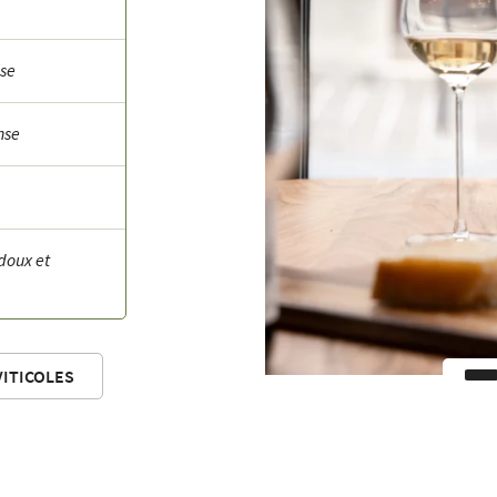
nse
nse
doux et
VITICOLES