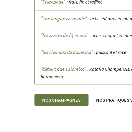
frais, fin et raffiné
"l’escapade" :
riche, élégant et inte
"une longue escapade" :
riche, élégant et inte
"les sentes de Mareuil" :
puissant et racé
"les chemins de traverse" :
Ratafia Champenois, 
"détour par l’alambic" :
harmonieux
NOS CHAMPAGNES
NOS PRATIQUES 