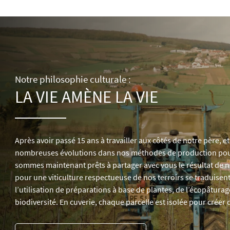
Notre philosophie culturale :
LA VIE AMÈNE LA VIE
Après avoir passé 15 ans à travailler aux côtés de notre père, et
nombreuses évolutions dans nos méthodes de production pour 
sommes maintenant prêts à partager avec vous le résultat de 
pour une viticulture respectueuse de nos terroirs se traduisent
l’utilisation de préparations à base de plantes, de l’écopâturage
biodiversité. En cuverie, chaque parcelle est isolée pour créer