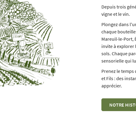
Depuis trois gén
vigne et le vin.
Plongez dans l'u
chaque bouteille
Mareuil-le-Port,
invite à explorer
sols. Chaque par
sensorielle qui lu
Prenez le temps 
et Fils : des inst
apprécier.
NOTRE HIST