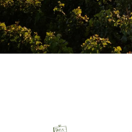
Recopier le code ci-contre

Rafraîchir le captcha

En cochant cette case, vous consentez à recevoir nos propositions commerciales à
email indiqué ci-dessus. Vous pouvez vous désinscrire à tout moment en utilisant
de désinscription
.
INSCRIPTION