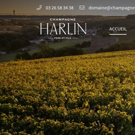
03 26 58 34 38
8 rue de la Fontaine,
51700 Mareuil-le-Port
ACCUEIL
03 26 58 34 38
Adresse email de réception
