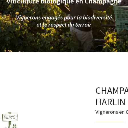
Viticulture biologique en Champagne
Vignerons engagés pour la biodiversité
et le respect du terroir
 l'adresse
le formulaire
CHAMP
HARLIN 
Vignerons en 