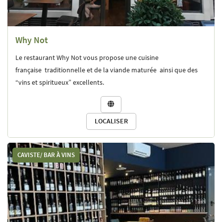
NOS TERROIRS
ATIQUES CULTURALES
Why Not
RATIQUES VINICOLES
Restez inform
Le restaurant Why Not
vous propose une cuisine
OS CHAMPAGNES
française
traditionnelle et de la viande maturée
ainsi que des
INSCRIPTION NEWSL
“vins et spiritueux” excellents.
NE OF THE CHAMPIONS

TE ET DÉGUSTATION
Rejoignez-nous
LOCALISER
VER NOS CHAMPAGNES ?
S ET DISTRIBUTEURS
CAVISTE/ BAR À VINS
ACTUALITÉS
CONTACT