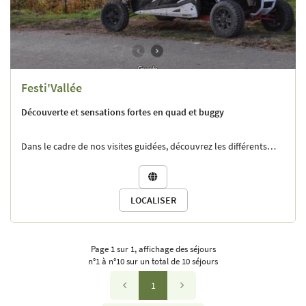
Contact:
Laurence
📞 03 26 58 34 24 / 06 87 63 17 58
✉️
Festi'Vallée
Découverte et sensations fortes en quad et buggy
Dans le cadre de nos visites guidées, découvrez les différents
vignobles, les sites historiques ainsi que les différents points de

vue géographiques surplombant la Vallée de la Marne.
Au départ de Festigny, vous pourrez notamment visiter la ville
LOCALISER
de Dormans avec son Mémorial des Batailles de la Marne, son
château, sa magnifique vue panoramique du haut de sa
chapelle.
Page 1 sur 1,
affichage des séjours
n°1 à n°10 sur un total de 10
séjours
Profitez des visites au cœur des vignobles à travers les chemins
1
de vignes. La Vallée de la Marne comme vous ne l'avez jamais