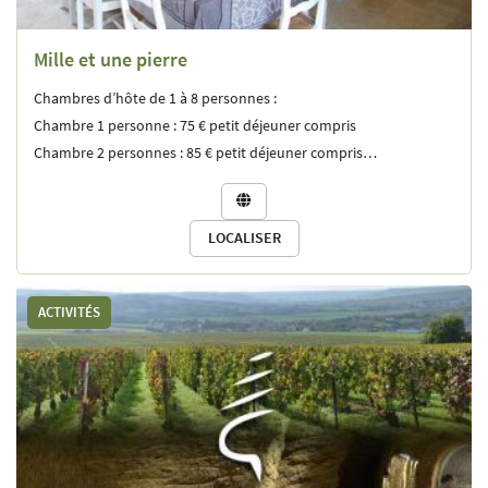
Mille et une pierre
Chambres d’hôte de 1 à 8 personnes :
Chambre 1 personne : 75 € petit déjeuner compris
Chambre 2 personnes : 85 € petit déjeuner compris
Suite 3 personnes : 160 € petit déjeuner compris

Suite 4 personnes : 170 € petit déjeuner compris
LOCALISER
Table d'hôte : 35 €/personne.
ACTIVITÉS