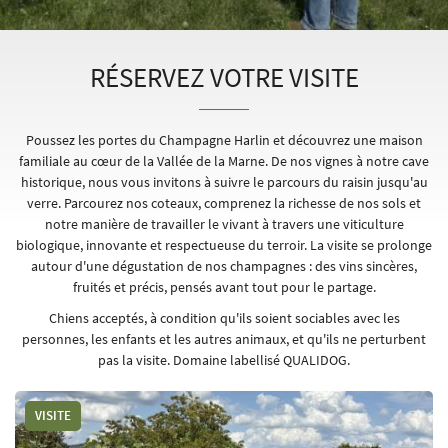
RÉSERVEZ VOTRE VISITE
En cochant cette case, vous consentez à recevoir nos propositions commerciales à l'adresse
email indiqué ci-dessus. Vous pouvez vous désinscrire à tout moment en utilisant
le
formulaire de désinscription
.
Poussez les portes du Champagne Harlin et découvrez une maison
familiale au cœur de la Vallée de la Marne. De nos vignes à notre cave
INSCRIPTION
historique, nous vous invitons à suivre le parcours du raisin jusqu'au
verre. Parcourez nos coteaux, comprenez la richesse de nos sols et
notre manière de travailler le vivant à travers une viticulture
biologique, innovante et respectueuse du terroir. La visite se prolonge
autour d'une dégustation de nos champagnes : des vins sincères,
fruités et précis, pensés avant tout pour le partage.
Chiens acceptés, à condition qu'ils soient sociables avec les
personnes, les enfants et les autres animaux, et qu'ils ne perturbent
pas la visite. Domaine labellisé QUALIDOG.
VISITE