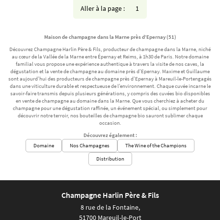
vue
Aller à la page :
Maison de champagne dans la Marne près d’Epernay (51)
Découvrez Champagne Harlin Père & Fils, producteur de champagne dans la Marne, niché
au cœur de la Vallée de la Marne entre Épernay et Reims, à 1h30 de Paris. Notre domaine
familial vous propose une expérience authentique à travers la visite de nos caves, la
dégustation et la vente de champagne au domaine près d’Epernay. Maxime et Guillaume
sont aujourd’hui des producteurs de champagne près d’Epernay à Mareuil-le-Portengagés
dans une viticulture durable et respectueuse de l’environnement. Chaque cuvée incarne le
savoir-faire transmis depuis plusieurs générations, y compris des cuvées bio disponibles
en vente de champagne au domaine dans la Marne. Que vous cherchiez à acheter du
champagne pour une dégustation raffinée, un événement spécial, ou simplement pour
découvrir notre terroir, nos bouteilles de champagne bio sauront sublimer chaque
occasion.
Découvrez également :
Domaine
Nos Champagnes
The Wine of the Champions
Distribution
Champagne Harlin Père & Fils
8 rue de la Fontaine,
51700 Mareuil-le-Port