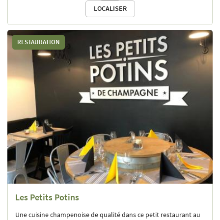
epernevasion
@gmail
.com
LOCALISER
chambre et serviettes de toilette fournis.
Café et thé à disposition
Non-fumeur - Pas d'animaux
RESTAURATION
Tarif par jour week-end 99 € pour 2 / 139€ pour 3 / 149 € pour 4
Tarif par jour en semaine 88 € pour 2 / 128€ pour 3 / 138€ pour 4
Forfait ménage : 20 €
Contact:
Ahmed MOUISSAT
📞 +33 6 14 70 18 28
✉️
Les Petits Potins
Une cuisine champenoise de qualité dans ce petit restaurant au