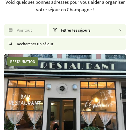
Voici quelques bonnes adresses pour vous aider à organiser
votre séjour en Champagne !
Voir tout
Filtrer les séjours



RESTAURATION
Langues
Une question 
ACCUEIL
NOTRE HISTOIRE
03 26 58 34 38