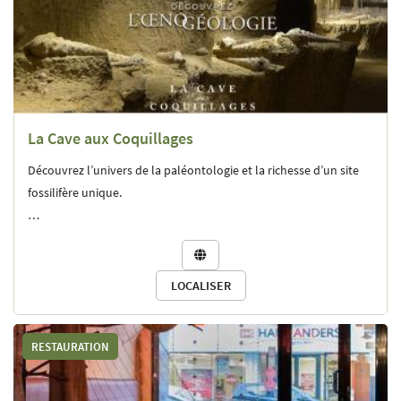
La Cave aux Coquillages
Découvrez l’univers de la paléontologie et la richesse d’un site
fossilifère unique.
Imaginez, il y a 45 millions d’années, la Champagne était une

plage tropicale, arpentée par des Campaniles giganteum
(escargots géants de plus de 40 cm de long !).
LOCALISER
RESTAURATION