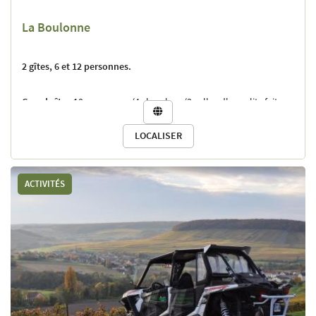
La Boulonne
2 gîtes, 6 et 12 personnes.
Grand gîte :
10 personnes (4 chambres/3 salles d'eau ; lits faits et

linge de toilette fourni/ménage compris ; pas de petits
contact
@la
-boulonne
.com
LOCALISER
déjeuners) à partir de 98 € la nuit
Petit gîte :
5 personnes (2 chambres avec salle de bain et wc
dans chaque chambre ; lits faits et linge de toilette
ACTIVITÉS
fourni/ménage compris ; pas de petits déjeuners) à partir de 65 €
la nuit
Les 2 gîtes
à partir de 145 € la nuit
Laurence MIGNON vous accueille depuis 2003 dans les deux gîtes
du domaine viticole familial situé à Festigny, au coeur de la
Vallée de la Marne.