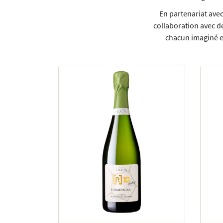
Recopier le code ci-contre

En partenariat ave
collaboration avec d
Rafraîchir le captcha

chacun imaginé et
En cochant cette case, vous consentez à recevoir nos propositions commerciales à
email indiqué ci-dessus. Vous pouvez vous désinscrire à tout moment en utilisant
de désinscription
.
INSCRIPTION