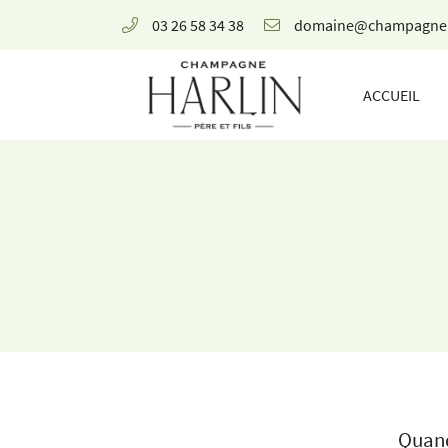
03 26 58 34 38
8 rue de la Fontaine,
51700 Mareuil-le-Port
ACCUEIL
03 26 58 34 38
Adresse email de réception

Quand