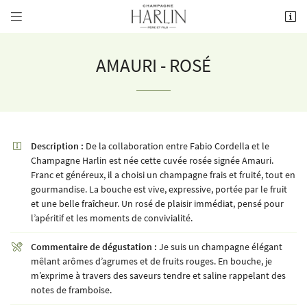


8 rue de la Fontaine,
51700 Mareuil-le-Port
03 26 58 34 38
AMAURI - ROSÉ
Description :
De la collaboration entre Fabio Cordella et le

Champagne Harlin est née cette cuvée rosée signée Amauri.
Franc et généreux, il a choisi un champagne frais et fruité, tout en
gourmandise. La bouche est vive, expressive, portée par le fruit
et une belle fraîcheur. Un rosé de plaisir immédiat, pensé pour
Adresse email de réception

l’apéritif et les moments de convivialité.
Commentaire de dégustation :
Je suis un champagne élégant

Recopier le code ci-contre

mêlant arômes d’agrumes et de fruits rouges. En bouche, je
m’exprime à travers des saveurs tendre et saline rappelant des
Rafraîchir le captcha

notes de framboise.