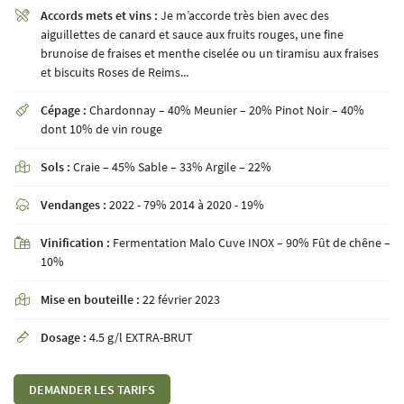
Accords mets et vins :
Je m’accorde très bien avec des

aiguillettes de canard et sauce aux fruits rouges, une fine
brunoise de fraises et menthe ciselée ou un tiramisu aux fraises
et biscuits Roses de Reims...
En cochant cette case, vous consentez à recevoir nos propositions commerciales à l'adresse
email indiqué ci-dessus. Vous pouvez vous désinscrire à tout moment en utilisant
le
formulaire de désinscription
.
Cépage :
Chardonnay – 40% Meunier – 20% Pinot Noir – 40%

dont 10% de vin rouge
INSCRIPTION
Sols :
Craie – 45% Sable – 33% Argile – 22%

Vendanges :
2022 - 79% 2014 à 2020 - 19%

Vinification :
Fermentation Malo Cuve INOX – 90% Fût de chêne –

10%
Mise en bouteille :
22 février 2023

Dosage :
4.5 g/l EXTRA-BRUT

DEMANDER LES TARIFS