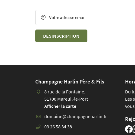
Recopier le code ci-contre

Rafraîchir le captcha
Votre adresse email


En cochant cette case, vous consentez à recevoir nos propositions commerciales à
DÉSINSCRIPTION
email indiqué ci-dessus. Vous pouvez vous désinscrire à tout moment en utilisant
de désinscription
.
INSCRIPTION
Champagne Harlin Père & Fils
Hor
8 rue de la Fontaine,
Du l
51700 Mareuil-le-Port
Les 
Afficher la carte
vous
Rej
03 26 58 34 38