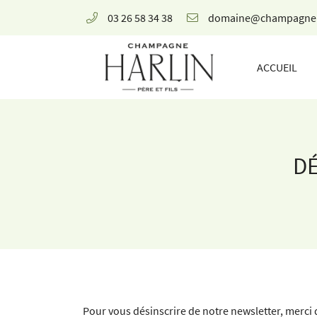
03 26 58 34 38
8 rue de la Fontaine,
51700 Mareuil-le-Port
ACCUEIL
03 26 58 34 38
DÉ
Adresse email de réception

Pour vous désinscrire de notre newsletter, merci 