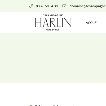
03 26 58 34 38
8 rue de la Fontaine,
51700 Mareuil-le-Port
ACCUEIL
03 26 58 34 38
Adresse email de réception
