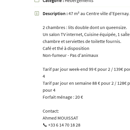
Catégorie :
Hébergements

Recopier le code ci-contre

Description :
47 m² au Centre ville d'Epernay.

Rafraîchir le captcha

2 chambres : lits double dont un queensize.
En cochant cette case, vous consentez à recevoir nos propositions commerciales à
Un salon TV internet, Cuisine équipée, 1 saĺle
email indiqué ci-dessus. Vous pouvez vous désinscrire à tout moment en utilisant
de désinscription
.
chambre et serviettes de toilette fournis.
Café et thé à disposition
INSCRIPTION
Non-fumeur - Pas d'animaux
Tarif par jour week-end 99 € pour 2 / 139€ po
4
Tarif par jour en semaine 88 € pour 2 / 128€ 
pour 4
Forfait ménage : 20 €
Contact:
Ahmed MOUISSAT
📞 +33 6 14 70 18 28