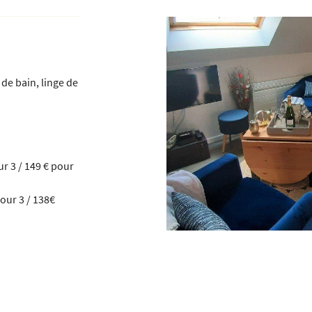
 l'adresse
 de bain, linge de
le formulaire
ur 3 / 149 € pour
pour 3 / 138€