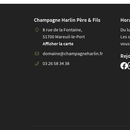
déjeuner compris
la n
Petit
Table d'hôte : 35 €/personne.
cham
Champagne Harlin Père & Fils
Hor
wc d
8 rue de la Fontaine,
Du l
faits
51700 Mareuil-le-Port
Les 
four
Afficher la carte
vous
peti
la nu
Rej
Les 
03 26 58 34 38
nuit
Laurence 
accu
deux 
fami
coeu
Cont