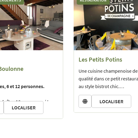
ERGEMENTS
RESTAURATION
Les Petits Potins
Boulonne
Une cuisine champenoise de
qualité dans ce petit restaur
tes, 6 et 12 personnes.
au style bistrot chic.
LOCALISER
d gîte :
10 personnes (4
Fermé le mercredi

LOCALISER
bres/3 salles d'eau ; lits
t
@la
-boulonne
.com
 et linge de toilette
ni/ménage compris ; pas de
ts déjeuners) à partir de 98 €