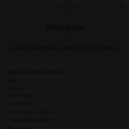


8 rue de la Fontaine,
51700 Mareuil-le-Port
03 26 58 34 38
ERREUR 404
La page à laquelle vous souhaitez accéder n'existe pas.
Pages principales de notre site :
Accueil
Adresse email de réception

Domaine
Notre histoire
Nos terroirs
Recopier le code ci-contre

Nos pratiques culturales
Langues
Rafraîchir le captcha

Nos pratiques vinicoles
Champagnes