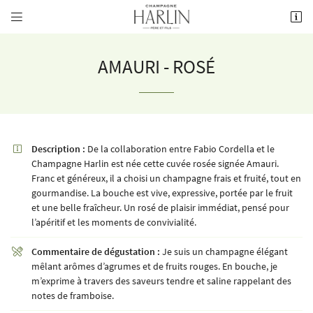


8 rue de la Fontaine,
51700 Mareuil-le-Port
03 26 58 34 38
AMAURI - ROSÉ
Description :
De la collaboration entre Fabio Cordella et le

Champagne Harlin est née cette cuvée rosée signée Amauri.
Franc et généreux, il a choisi un champagne frais et fruité, tout en
gourmandise. La bouche est vive, expressive, portée par le fruit
et une belle fraîcheur. Un rosé de plaisir immédiat, pensé pour
Adresse email de réception

l’apéritif et les moments de convivialité.
Commentaire de dégustation :
Je suis un champagne élégant

Recopier le code ci-contre

mêlant arômes d’agrumes et de fruits rouges. En bouche, je
m’exprime à travers des saveurs tendre et saline rappelant des
Rafraîchir le captcha

notes de framboise.