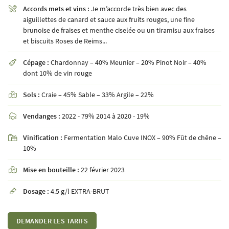
Accords mets et vins :
Je m’accorde très bien avec des

aiguillettes de canard et sauce aux fruits rouges, une fine
brunoise de fraises et menthe ciselée ou un tiramisu aux fraises
et biscuits Roses de Reims...
En cochant cette case, vous consentez à recevoir nos propositions commerciales à l'adresse
email indiqué ci-dessus. Vous pouvez vous désinscrire à tout moment en utilisant
le
formulaire de désinscription
.
Cépage :
Chardonnay – 40% Meunier – 20% Pinot Noir – 40%

dont 10% de vin rouge
INSCRIPTION
Sols :
Craie – 45% Sable – 33% Argile – 22%

Vendanges :
2022 - 79% 2014 à 2020 - 19%

Vinification :
Fermentation Malo Cuve INOX – 90% Fût de chêne –

10%
Mise en bouteille :
22 février 2023

Dosage :
4.5 g/l EXTRA-BRUT

DEMANDER LES TARIFS