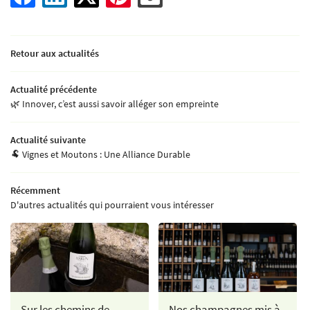
ACCUEIL
NOTRE HISTOIRE
03 26 58 34 38
Retour aux actualités
NOS TERROIRS
Actualité précédente
ATIQUES CULTURALES
🌿 Innover, c’est aussi savoir alléger son empreinte
RATIQUES VINICOLES
Restez inform
Actualité suivante
OS CHAMPAGNES
🐏 Vignes et Moutons : Une Alliance Durable
INSCRIPTION NEWSL
NE OF THE CHAMPIONS
Récemment
D'autres actualités qui pourraient vous intéresser
TE ET DÉGUSTATION
Rejoignez-nous
VER NOS CHAMPAGNES ?
S ET DISTRIBUTEURS
ACTUALITÉS
Sur les chemins de
Nos champagnes mis à