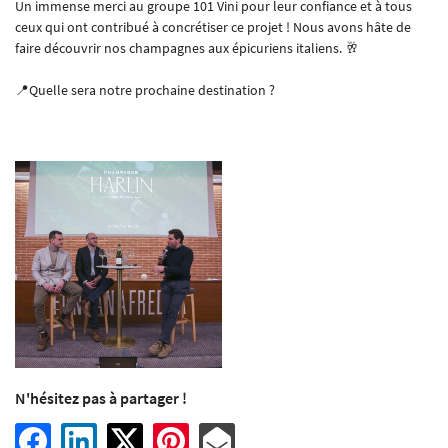
Un immense merci au groupe 101 Vini
pour leur confiance et à tous
ceux qui ont contribué à concrétiser ce projet ! Nous avons hâte de
faire découvrir nos champagnes aux épicuriens italiens. 🥂
📍Quelle sera notre prochaine destination ?
En cochant cette case, vous consentez à recevoir nos propositions commerciales à l'adresse
email indiqué ci-dessus. Vous pouvez vous désinscrire à tout moment en utilisant
le
formulaire de désinscription
.
INSCRIPTION
Langues
N'hésitez pas à partager !
Une question 