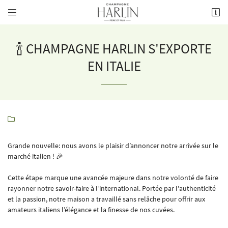


8 rue de la Fontaine,
51700 Mareuil-le-Port
03 26 58 34 38
🍾 CHAMPAGNE HARLIN S'EXPORTE
EN ITALIE

Grande nouvelle: nous avons le plaisir d’annoncer notre arrivée sur le
Adresse email de réception
marché italien ! 🎉

Cette étape marque une avancée majeure dans notre volonté de faire
Recopier le code ci-contre

rayonner notre savoir-faire à l’international. Portée par l'authenticité
et la passion, notre maison a travaillé sans relâche pour offrir aux
Rafraîchir le captcha

amateurs italiens l’élégance et la finesse de nos cuvées.