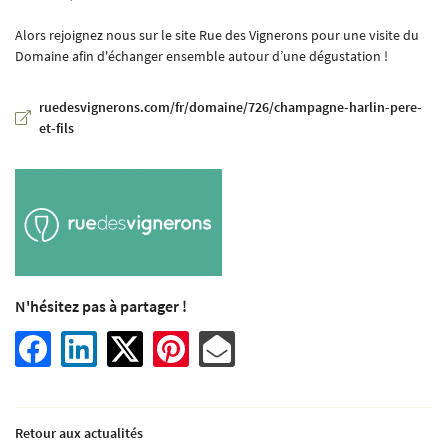
Alors rejoignez nous sur le site Rue des Vignerons pour une visite du
Domaine afin d'échanger ensemble autour d’une dégustation !
En cochant cette case, vous consentez à recevoir nos propositions commerciales à l'adresse
ruedesvignerons.com/fr/domaine/726/champagne-harlin-pere-
email indiqué ci-dessus. Vous pouvez vous désinscrire à tout moment en utilisant
le
formulaire de désinscription
.
et-fils
INSCRIPTION
Langues
N'hésitez pas à partager !
Une question 
ACCUEIL
Retour aux actualités