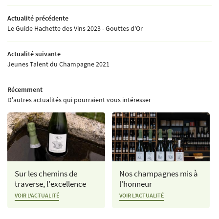
NOTRE HISTOIRE
03 26 58 34 38
Actualité précédente
NOS TERROIRS
Le Guide Hachette des Vins 2023 - Gouttes d'Or
ATIQUES CULTURALES
Actualité suivante
Jeunes Talent du Champagne 2021
RATIQUES VINICOLES
Restez inform
OS CHAMPAGNES
Récemment
INSCRIPTION NEWSL
D'autres actualités qui pourraient vous intéresser
NE OF THE CHAMPIONS
TE ET DÉGUSTATION
Rejoignez-nous
VER NOS CHAMPAGNES ?
S ET DISTRIBUTEURS
Sur les chemins de
Nos champagnes mis à
traverse, l'excellence
l'honneur
ACTUALITÉS
VOIR L'ACTUALITÉ
VOIR L'ACTUALITÉ
CONTACT