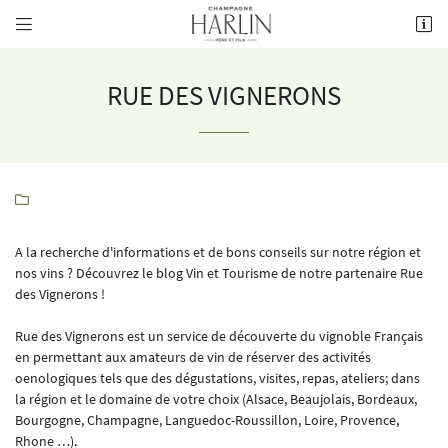


8 rue de la Fontaine,
51700 Mareuil-le-Port
03 26 58 34 38
RUE DES VIGNERONS

A la recherche d'informations et de bons conseils sur notre région et
nos vins ? Découvrez le blog Vin et Tourisme de notre partenaire Rue
des Vignerons !
Adresse email de réception

Rue des Vignerons est un service de découverte du vignoble Français
en permettant aux amateurs de vin de réserver des activités
Recopier le code ci-contre

oenologiques tels que des dégustations, visites, repas, ateliers; dans
la région et le domaine de votre choix (Alsace, Beaujolais, Bordeaux,
Rafraîchir le captcha

Bourgogne, Champagne, Languedoc-Roussillon, Loire, Provence,
Rhone …).