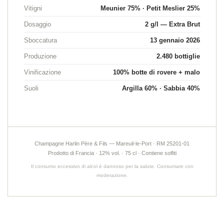
Vitigni
Meunier 75% · Petit Meslier 25%
Lang
Dosaggio
2 g/l — Extra Brut
Sboccatura
13 gennaio 2026
Produzione
2.480 bottiglie
Vinificazione
100% botte di rovere + malo
Una domanda
Suoli
Argilla 60% · Sabbia 40%
HOME
A NOSTRA STORIA
03 26 58 34 38
NOSTRI TERRITORI
Champagne Harlin Père & Fils — Mareuil-le-Port · RM 25201-01
Prodotto di Francia · 12% vol. · 75 cl · Contiene solfiti
A BIOLOGICA E DIVERSITÀ
Il consumo eccessivo di alcol è dannoso per la salute. Consumare con
moderazione.
PRATICHE DI VINIFICAZIONE
Rimani inform
NOSTRI CHAMPAGNE
ISCRIZIONE ALLA NEW
VINO DEI CAMPIONI