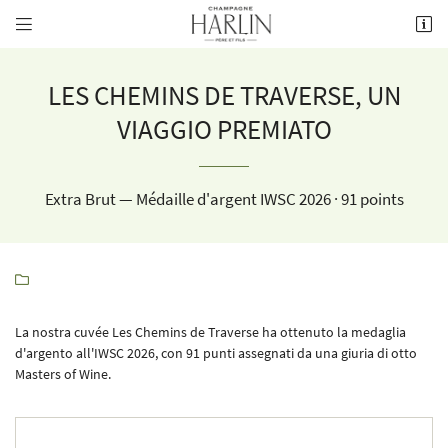


8 rue de la Fontaine,
51700 Mareuil-le-Port
03 26 58 34 38
LES CHEMINS DE TRAVERSE, UN
VIAGGIO PREMIATO
Extra Brut — Médaille d'argent IWSC 2026 · 91 points

Indirizzo email di ricezione

La nostra cuvée Les Chemins de Traverse ha ottenuto la medaglia
d'argento all'IWSC 2026, con 91 punti assegnati da una giuria di otto
Copia il codice di fronte

Masters of Wine.
Aggiorna captcha
