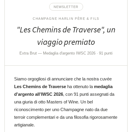
NEWSLETTER
CHAMPAGNE HARLIN PÈRE & FILS
"Les Chemins de Traverse", un
Selezionando questa casella, acconsenti a ricevere le nostre offerte commerciali all'indirizzo
email sopra indicato. Puoi annullare l'iscrizione in qualsiasi momento utilizzando il
modulo
di disiscrizione.
viaggio premiato
ISCRIVITI
Extra Brut — Medaglia d'argento IWSC 2026 · 91 punti
Siamo orgogliosi di annunciare che la nostra cuvée
Les Chemins de Traverse
ha ottenuto la
medaglia
d'argento all'IWSC 2026
, con 91 punti assegnati da
una giuria di otto Masters of Wine. Un bel
riconoscimento per uno Champagne nato da due
terroir complementari e da una filosofia rigorosamente
artigianale.